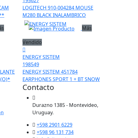
195627
BCAM
LOGITECH 910-004284 MOUSE
**
M280 BLACK INALAMBRICO
ás
Más
Vendido
ENERGY SISTEM
198549
RLANTE
ENERGY SISTEM 451784
(O)*
EARPHONES SPORT 1 + BT SNOW
Contacto
Durazno 1385 - Montevideo,
ón
Uruguay.
+598 2901 6229
+598 96 131 734