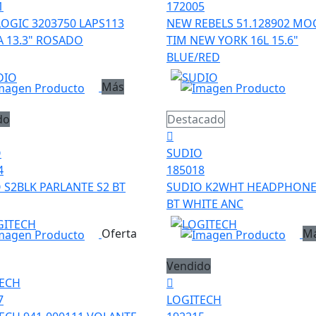
1
172005
LOGIC 3203750 LAPS113
NEW REBELS 51.128902 MO
 13.3" ROSADO
TIM NEW YORK 16L 15.6"
BLUE/RED
Más
do
Destacado
O
SUDIO
4
185018
 S2BLK PARLANTE S2 BT
SUDIO K2WHT HEADPHONE
BT WHITE ANC
Oferta
M
Vendido
ECH
7
LOGITECH