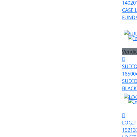
14020
CASE 
FUNDA
Vendi
SUDI
18500
SUDIO
BLACK
LOGIT
19213