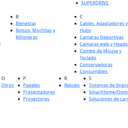
SUPERDRIVE
B
C
Bienestar
Cables, Adaptadores y
Bolsos, Mochilas y
Hubs
Riñoneras
Camaras Deportivas
y
Camaras web y Heads
Combo de Mouse y
Teclado
Conservadoras
Consumibles
O
P
R
S
Otros
Papeles
Relojes
Sistemas de Impr
Presentadores
SmartHome/Domó
Proyectores
Soluciones de car