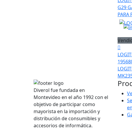
LOGIT
G29 G
PARA
Vendi
LOGIT
19568
LOGIT
MK235
Pro
Diverol fue fundada en
Ve
Montevideo en el año 1992 con el
Se
objetivo de participar como
e
mayorista en la importación y
G
distribución de consumibles y
accesorios de informática.