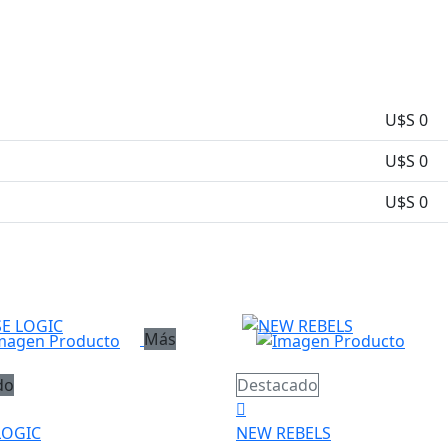
U$S 0
U$S 0
U$S 0
Más
do
Destacado
LOGIC
NEW REBELS