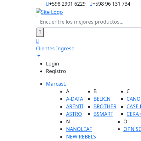
+598 2901 6229
+598 96 131 734
Clientes
Ingreso
Login
Registro
Marcas
A
B
C
A-DATA
BELKIN
CANO
ARENTI
BROTHER
CASE 
ASTRO
BSMART
CERA
N
O
NANOLEAF
OPN S
NEW REBELS