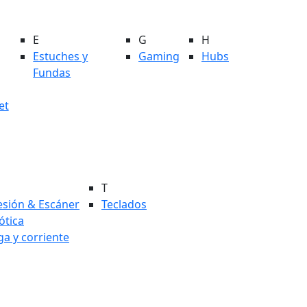
E
G
H
Estuches y
Gaming
Hubs
Fundas
et
T
esión & Escáner
Teclados
tica
ga y corriente