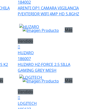
184002
CHILA
ARENTI OP1 CAMARA VIGILANCIA
P/EXTERIOR WIFI 4MP HD 5.8GHZ
Más
Vendido
HUZARO
186007
S K2
HUZARO HZ-FORCE 2.5 SILLA
GAMING GREY MESH
ás
Más
Vendido
LOGITECH