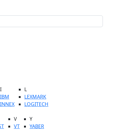
I
L
IBM
LEXMARK
INNEX
LOGITECH
V
Y
ST
VT
YABER