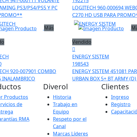
ECH 941-000111 VOLANTE
192215
AMING PS3/PS4/PS5 Y PC
LOGITECH 960-000694 WE
 PROMO**
C270 HD USB PARA PROMO
Más
M
do
Vendido
ECH
ENERGY SISTEM
0
198543
ECH 920-007901 COMBO
ENERGY SISTEM 451081 PA
 INALAMBRICO
URBAN BOX 5+ BT ARMY (D) 
ductos
Diverol
Clientes
r Productos
Historia
Ingreso
rvicios de
Trabajo en
Registro
ntrega
Equipo
Capacitaci
arantías RMA
Respeto por el
Canal
Marcas Líderes