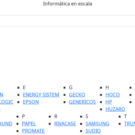
Informática en escala
E
G
H
N
ENERGY SISTEM
GECKO
HOCO
LOGIC
EPSON
GENERICOS
HP
+
HUZARO
P
R
S
T
OUND
PAPEL
RIVACASE
SAMSUNG
TRU
PROMATE
SUDIO