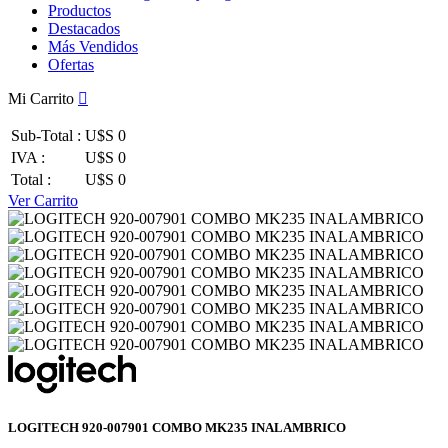
Productos
Destacados
Más Vendidos
Ofertas
Mi Carrito
Sub-Total :
U$S 0
IVA :
U$S 0
Total :
U$S 0
Ver Carrito
LOGITECH 920-007901 COMBO MK235 INALAMBRICO