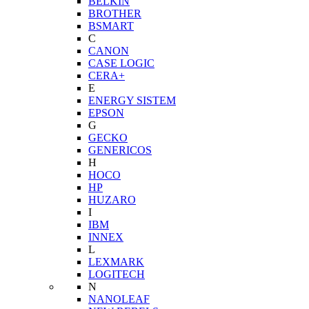
BELKIN
BROTHER
BSMART
C
CANON
CASE LOGIC
CERA+
E
ENERGY SISTEM
EPSON
G
GECKO
GENERICOS
H
HOCO
HP
HUZARO
I
IBM
INNEX
L
LEXMARK
LOGITECH
N
NANOLEAF