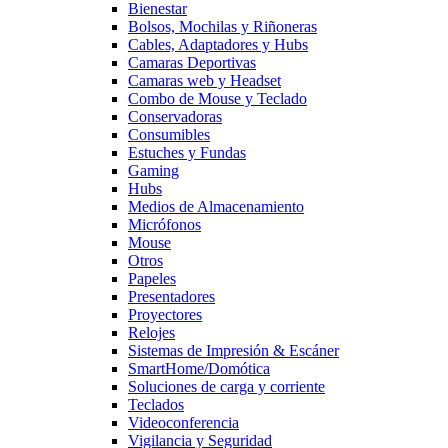
Bienestar
Bolsos, Mochilas y Riñoneras
Cables, Adaptadores y Hubs
Camaras Deportivas
Camaras web y Headset
Combo de Mouse y Teclado
Conservadoras
Consumibles
Estuches y Fundas
Gaming
Hubs
Medios de Almacenamiento
Micrófonos
Mouse
Otros
Papeles
Presentadores
Proyectores
Relojes
Sistemas de Impresión & Escáner
SmartHome/Domótica
Soluciones de carga y corriente
Teclados
Videoconferencia
Vigilancia y Seguridad