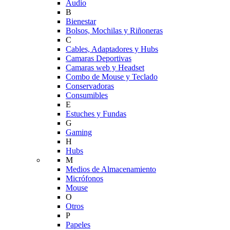
Audio
B
Bienestar
Bolsos, Mochilas y Riñoneras
C
Cables, Adaptadores y Hubs
Camaras Deportivas
Camaras web y Headset
Combo de Mouse y Teclado
Conservadoras
Consumibles
E
Estuches y Fundas
G
Gaming
H
Hubs
M
Medios de Almacenamiento
Micrófonos
Mouse
O
Otros
P
Papeles