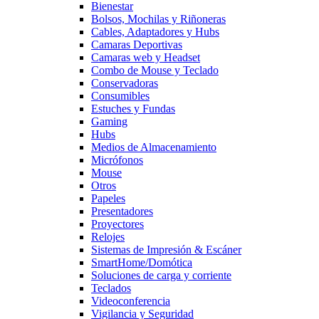
Bienestar
Bolsos, Mochilas y Riñoneras
Cables, Adaptadores y Hubs
Camaras Deportivas
Camaras web y Headset
Combo de Mouse y Teclado
Conservadoras
Consumibles
Estuches y Fundas
Gaming
Hubs
Medios de Almacenamiento
Micrófonos
Mouse
Otros
Papeles
Presentadores
Proyectores
Relojes
Sistemas de Impresión & Escáner
SmartHome/Domótica
Soluciones de carga y corriente
Teclados
Videoconferencia
Vigilancia y Seguridad