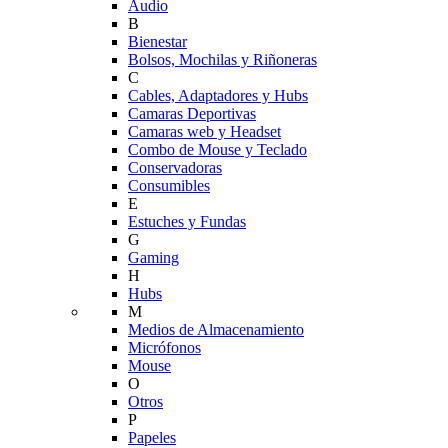
Audio
B
Bienestar
Bolsos, Mochilas y Riñoneras
C
Cables, Adaptadores y Hubs
Camaras Deportivas
Camaras web y Headset
Combo de Mouse y Teclado
Conservadoras
Consumibles
E
Estuches y Fundas
G
Gaming
H
Hubs
M
Medios de Almacenamiento
Micrófonos
Mouse
O
Otros
P
Papeles