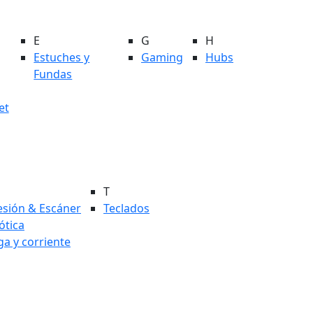
E
G
H
Estuches y
Gaming
Hubs
Fundas
et
T
esión & Escáner
Teclados
tica
ga y corriente