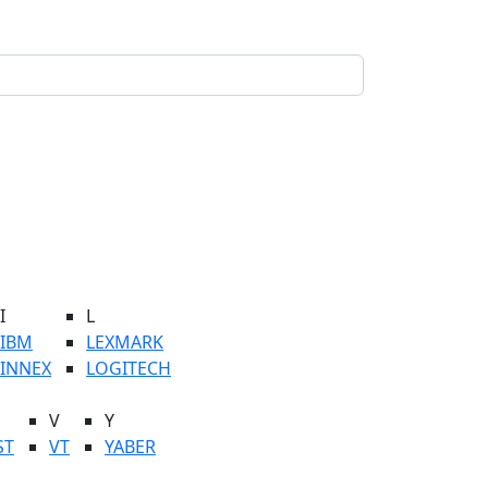
I
L
IBM
LEXMARK
INNEX
LOGITECH
V
Y
ST
VT
YABER