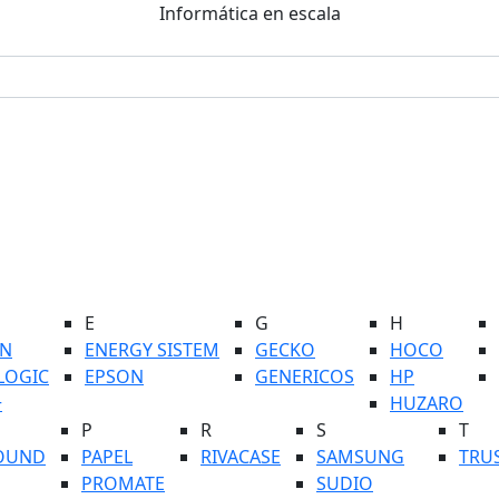
Informática en escala
E
G
H
N
ENERGY SISTEM
GECKO
HOCO
LOGIC
EPSON
GENERICOS
HP
+
HUZARO
P
R
S
T
OUND
PAPEL
RIVACASE
SAMSUNG
TRU
PROMATE
SUDIO