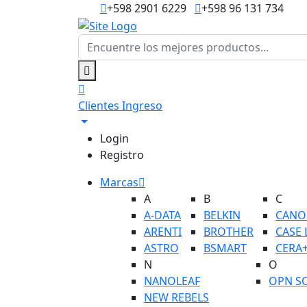
+598 2901 6229
+598 96 131 734
Clientes
Ingreso
Login
Registro
Marcas
A
B
C
A-DATA
BELKIN
CANO
ARENTI
BROTHER
CASE 
ASTRO
BSMART
CERA
N
O
NANOLEAF
OPN S
NEW REBELS