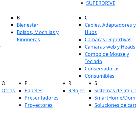
SUPERDRIVE
B
C
Bienestar
Cables, Adaptadores y
Bolsos, Mochilas y
Hubs
Riñoneras
Camaras Deportivas
y
Camaras web y Heads
Combo de Mouse y
Teclado
Conservadoras
Consumibles
O
P
R
S
Otros
Papeles
Relojes
Sistemas de Impr
Presentadores
SmartHome/Domó
Proyectores
Soluciones de car