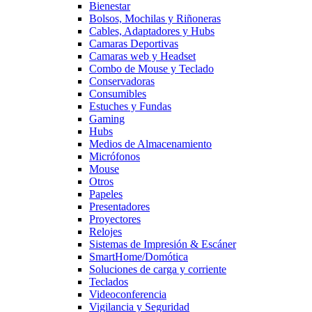
Bienestar
Bolsos, Mochilas y Riñoneras
Cables, Adaptadores y Hubs
Camaras Deportivas
Camaras web y Headset
Combo de Mouse y Teclado
Conservadoras
Consumibles
Estuches y Fundas
Gaming
Hubs
Medios de Almacenamiento
Micrófonos
Mouse
Otros
Papeles
Presentadores
Proyectores
Relojes
Sistemas de Impresión & Escáner
SmartHome/Domótica
Soluciones de carga y corriente
Teclados
Videoconferencia
Vigilancia y Seguridad