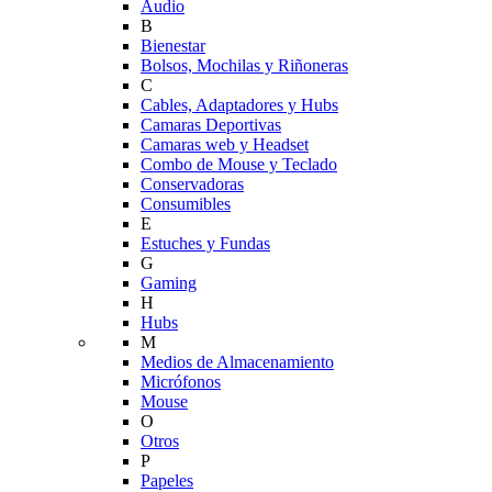
Audio
B
Bienestar
Bolsos, Mochilas y Riñoneras
C
Cables, Adaptadores y Hubs
Camaras Deportivas
Camaras web y Headset
Combo de Mouse y Teclado
Conservadoras
Consumibles
E
Estuches y Fundas
G
Gaming
H
Hubs
M
Medios de Almacenamiento
Micrófonos
Mouse
O
Otros
P
Papeles