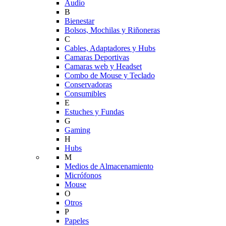
Audio
B
Bienestar
Bolsos, Mochilas y Riñoneras
C
Cables, Adaptadores y Hubs
Camaras Deportivas
Camaras web y Headset
Combo de Mouse y Teclado
Conservadoras
Consumibles
E
Estuches y Fundas
G
Gaming
H
Hubs
M
Medios de Almacenamiento
Micrófonos
Mouse
O
Otros
P
Papeles