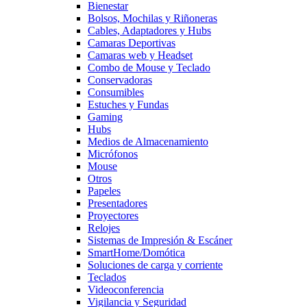
Bienestar
Bolsos, Mochilas y Riñoneras
Cables, Adaptadores y Hubs
Camaras Deportivas
Camaras web y Headset
Combo de Mouse y Teclado
Conservadoras
Consumibles
Estuches y Fundas
Gaming
Hubs
Medios de Almacenamiento
Micrófonos
Mouse
Otros
Papeles
Presentadores
Proyectores
Relojes
Sistemas de Impresión & Escáner
SmartHome/Domótica
Soluciones de carga y corriente
Teclados
Videoconferencia
Vigilancia y Seguridad