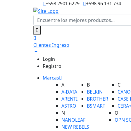
+598 2901 6229
+598 96 131 734
Clientes
Ingreso
Login
Registro
Marcas
A
B
C
A-DATA
BELKIN
CANO
ARENTI
BROTHER
CASE 
ASTRO
BSMART
CERA
N
O
NANOLEAF
OPN S
NEW REBELS