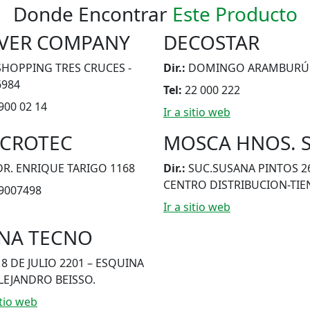
Donde Encontrar
Este Producto
VER COMPANY
DECOSTAR
SHOPPING TRES CRUCES -
Dir.:
DOMINGO ARAMBURÚ 
6984
Tel:
22 000 222
900 02 14
Ir a sitio web
CROTEC
MOSCA HNOS. S
DR. ENRIQUE TARIGO 1168
Dir.:
SUC.SUSANA PINTOS 2
CENTRO DISTRIBUCION-TI
9007498
Ir a sitio web
NA TECNO
18 DE JULIO 2201 – ESQUINA
ALEJANDRO BEISSO.
itio web