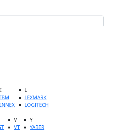
I
L
IBM
LEXMARK
INNEX
LOGITECH
V
Y
ST
VT
YABER