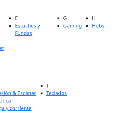
E
G
H
Estuches y
Gaming
Hubs
Fundas
et
T
esión & Escáner
Teclados
tica
ga y corriente