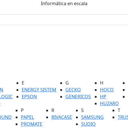
Informática en escala
E
G
H
N
ENERGY SISTEM
GECKO
HOCO
LOGIC
EPSON
GENERICOS
HP
+
HUZARO
P
R
S
T
OUND
PAPEL
RIVACASE
SAMSUNG
TRU
PROMATE
SUDIO