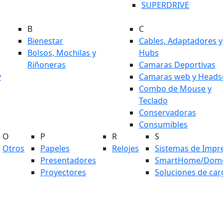
SUPERDRIVE
B
C
Bienestar
Cables, Adaptadores y
Bolsos, Mochilas y
Hubs
Riñoneras
Camaras Deportivas
y
Camaras web y Heads
Combo de Mouse y
Teclado
Conservadoras
Consumibles
O
P
R
S
Otros
Papeles
Relojes
Sistemas de Impr
Presentadores
SmartHome/Domó
Proyectores
Soluciones de car