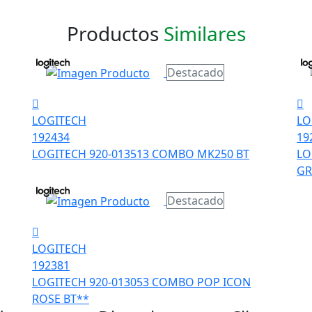
Productos
Similares
Destacado
LOGITECH
LO
192434
19
LOGITECH 920-013513 COMBO MK250 BT
LO
GR
Destacado
LOGITECH
192381
LOGITECH 920-013053 COMBO POP ICON
ROSE BT**