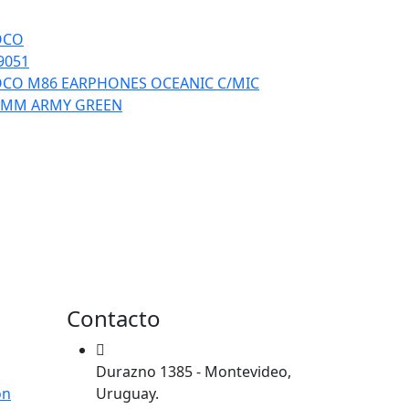
OCO
9051
CO M86 EARPHONES OCEANIC C/MIC
5MM ARMY GREEN
Contacto
Durazno 1385 - Montevideo,
ón
Uruguay.