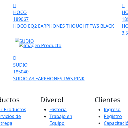
HOCO
H
189067
18
E
HOCO EQ2 EARPHONES THOUGHT TWS BLACK
HO
3.
SUDIO
185040
SUDIO A3 EARPHONES TWS PINK
A
ductos
Diverol
Clientes
r Productos
Historia
Ingreso
rvicios de
Trabajo en
Registro
ntrega
Equipo
Capacitaci