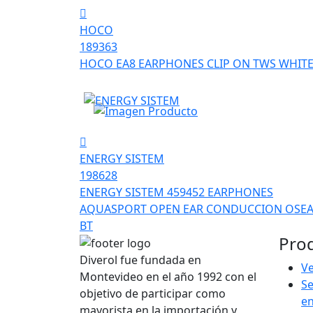
HOCO
189363
HOCO EA8 EARPHONES CLIP ON TWS WHIT
ENERGY SISTEM
198628
ENERGY SISTEM 459452 EARPHONES
AQUASPORT OPEN EAR CONDUCCION OSE
BT
Pro
Diverol fue fundada en
Ve
Montevideo en el año 1992 con el
Se
objetivo de participar como
e
mayorista en la importación y