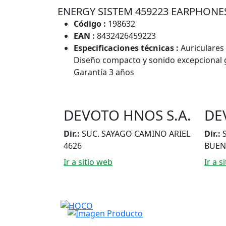
ENERGY SISTEM 459223 EARPHONE
Código :
198632
EAN :
8432426459223
Especificaciones técnicas :
Auriculares 
Diseño compacto y sonido excepcional g
Garantía 3 años
DEVOTO HNOS S.A.
DE
Dir.:
SUC. SAYAGO CAMINO ARIEL
Dir.:
4626
BUEN
Ir a sitio web
Ir a s