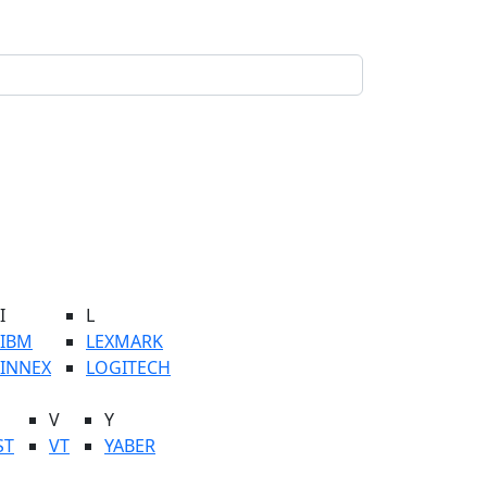
I
L
IBM
LEXMARK
INNEX
LOGITECH
V
Y
ST
VT
YABER