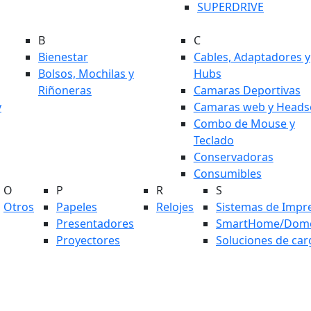
SUPERDRIVE
B
C
Bienestar
Cables, Adaptadores y
Bolsos, Mochilas y
Hubs
Riñoneras
Camaras Deportivas
y
Camaras web y Heads
Combo de Mouse y
Teclado
Conservadoras
Consumibles
O
P
R
S
Otros
Papeles
Relojes
Sistemas de Impr
Presentadores
SmartHome/Domó
Proyectores
Soluciones de car