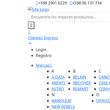
+598 2901 6229
+598 96 131 734
Clientes
Ingreso
Login
Registro
Marcas
A
B
C
A-DATA
BELKIN
CANO
ARENTI
BROTHER
CASE 
ASTRO
BSMART
CERA
N
O
NANOLEAF
OPN S
NEW REBELS