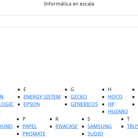
Informática en escala
E
G
H
N
ENERGY SISTEM
GECKO
HOCO
LOGIC
EPSON
GENERICOS
HP
+
HUZARO
P
R
S
T
OUND
PAPEL
RIVACASE
SAMSUNG
TRU
PROMATE
SUDIO