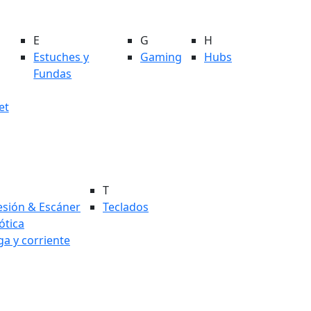
E
G
H
Estuches y
Gaming
Hubs
Fundas
et
T
esión & Escáner
Teclados
tica
ga y corriente