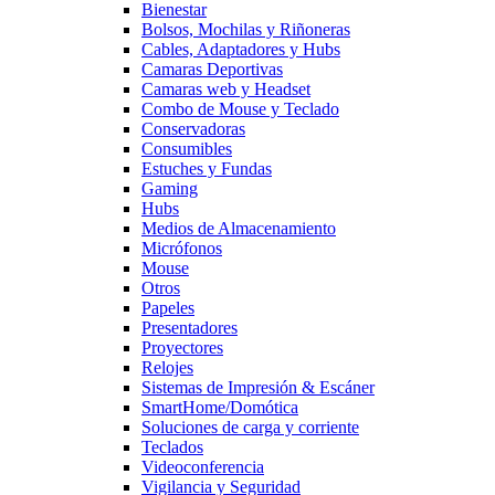
Bienestar
Bolsos, Mochilas y Riñoneras
Cables, Adaptadores y Hubs
Camaras Deportivas
Camaras web y Headset
Combo de Mouse y Teclado
Conservadoras
Consumibles
Estuches y Fundas
Gaming
Hubs
Medios de Almacenamiento
Micrófonos
Mouse
Otros
Papeles
Presentadores
Proyectores
Relojes
Sistemas de Impresión & Escáner
SmartHome/Domótica
Soluciones de carga y corriente
Teclados
Videoconferencia
Vigilancia y Seguridad