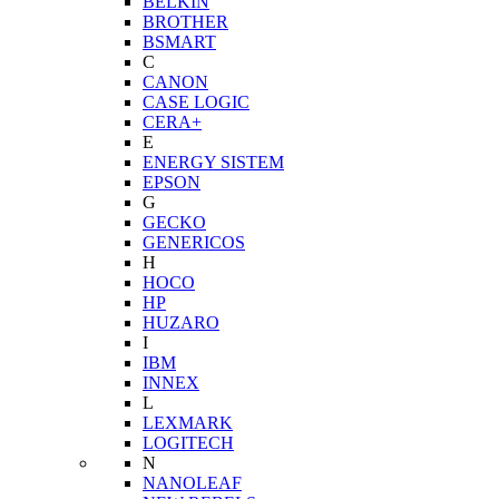
BELKIN
BROTHER
BSMART
C
CANON
CASE LOGIC
CERA+
E
ENERGY SISTEM
EPSON
G
GECKO
GENERICOS
H
HOCO
HP
HUZARO
I
IBM
INNEX
L
LEXMARK
LOGITECH
N
NANOLEAF