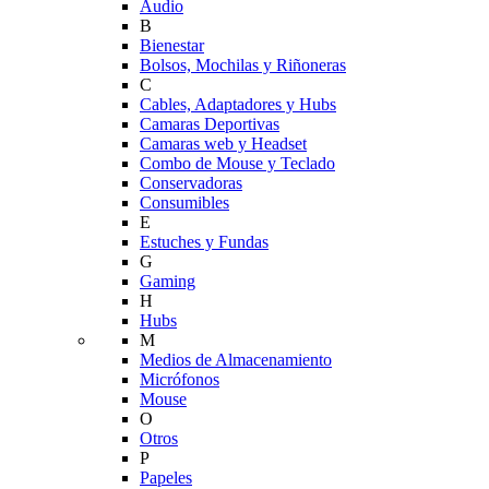
Audio
B
Bienestar
Bolsos, Mochilas y Riñoneras
C
Cables, Adaptadores y Hubs
Camaras Deportivas
Camaras web y Headset
Combo de Mouse y Teclado
Conservadoras
Consumibles
E
Estuches y Fundas
G
Gaming
H
Hubs
M
Medios de Almacenamiento
Micrófonos
Mouse
O
Otros
P
Papeles