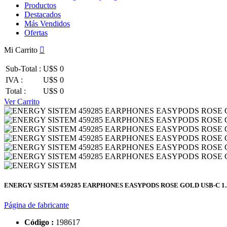
Productos
Destacados
Más Vendidos
Ofertas
Mi Carrito
Sub-Total :
U$S 0
IVA :
U$S 0
Total :
U$S 0
Ver Carrito
ENERGY SISTEM 459285 EARPHONES EASYPODS ROSE GOLD USB-C 1
Página de fabricante
Código :
198617