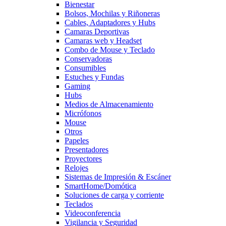
Bienestar
Bolsos, Mochilas y Riñoneras
Cables, Adaptadores y Hubs
Camaras Deportivas
Camaras web y Headset
Combo de Mouse y Teclado
Conservadoras
Consumibles
Estuches y Fundas
Gaming
Hubs
Medios de Almacenamiento
Micrófonos
Mouse
Otros
Papeles
Presentadores
Proyectores
Relojes
Sistemas de Impresión & Escáner
SmartHome/Domótica
Soluciones de carga y corriente
Teclados
Videoconferencia
Vigilancia y Seguridad