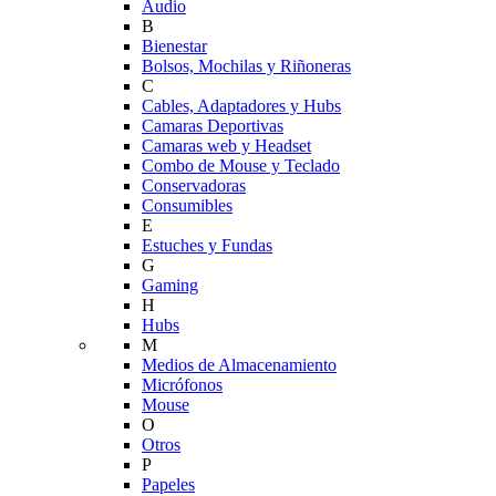
Audio
B
Bienestar
Bolsos, Mochilas y Riñoneras
C
Cables, Adaptadores y Hubs
Camaras Deportivas
Camaras web y Headset
Combo de Mouse y Teclado
Conservadoras
Consumibles
E
Estuches y Fundas
G
Gaming
H
Hubs
M
Medios de Almacenamiento
Micrófonos
Mouse
O
Otros
P
Papeles