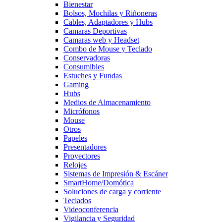
Bienestar
Bolsos, Mochilas y Riñoneras
Cables, Adaptadores y Hubs
Camaras Deportivas
Camaras web y Headset
Combo de Mouse y Teclado
Conservadoras
Consumibles
Estuches y Fundas
Gaming
Hubs
Medios de Almacenamiento
Micrófonos
Mouse
Otros
Papeles
Presentadores
Proyectores
Relojes
Sistemas de Impresión & Escáner
SmartHome/Domótica
Soluciones de carga y corriente
Teclados
Videoconferencia
Vigilancia y Seguridad