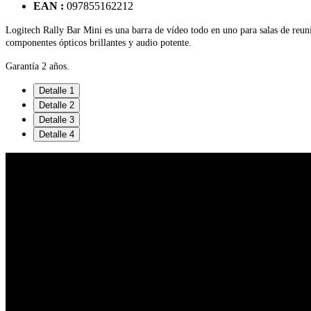
EAN :
097855162212
Logitech Rally Bar Mini es una barra de vídeo todo en uno para salas de reuni
componentes ópticos brillantes y audio potente.
Garantía 2 años.
Detalle 1
Detalle 2
Detalle 3
Detalle 4