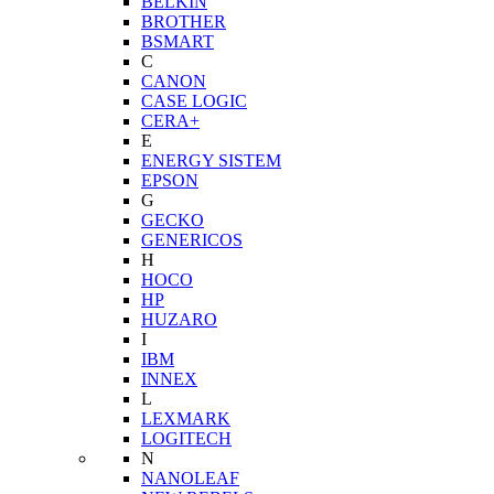
BELKIN
BROTHER
BSMART
C
CANON
CASE LOGIC
CERA+
E
ENERGY SISTEM
EPSON
G
GECKO
GENERICOS
H
HOCO
HP
HUZARO
I
IBM
INNEX
L
LEXMARK
LOGITECH
N
NANOLEAF