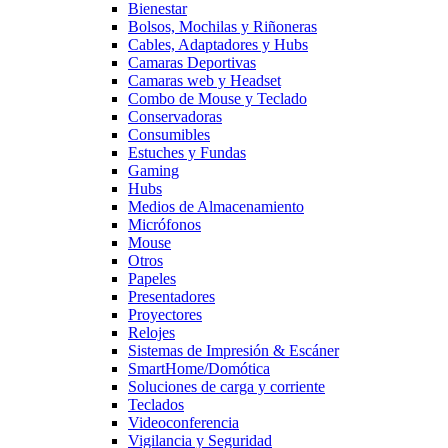
Bienestar
Bolsos, Mochilas y Riñoneras
Cables, Adaptadores y Hubs
Camaras Deportivas
Camaras web y Headset
Combo de Mouse y Teclado
Conservadoras
Consumibles
Estuches y Fundas
Gaming
Hubs
Medios de Almacenamiento
Micrófonos
Mouse
Otros
Papeles
Presentadores
Proyectores
Relojes
Sistemas de Impresión & Escáner
SmartHome/Domótica
Soluciones de carga y corriente
Teclados
Videoconferencia
Vigilancia y Seguridad