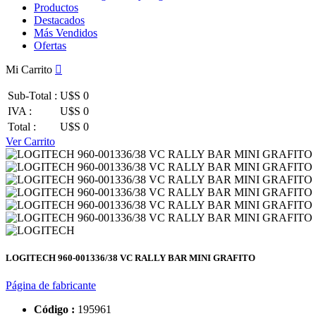
Productos
Destacados
Más Vendidos
Ofertas
Mi Carrito
Sub-Total :
U$S 0
IVA :
U$S 0
Total :
U$S 0
Ver Carrito
LOGITECH 960-001336/38 VC RALLY BAR MINI GRAFITO
Página de fabricante
Código :
195961