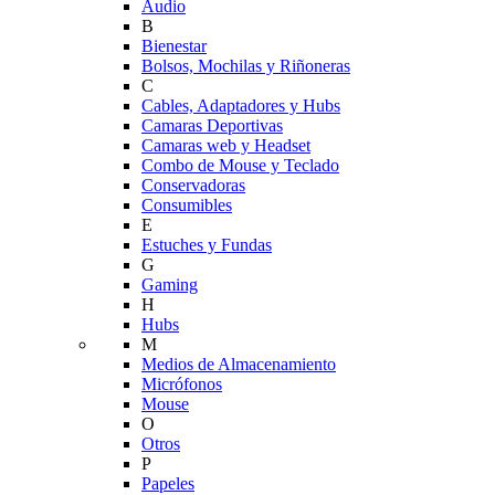
Audio
B
Bienestar
Bolsos, Mochilas y Riñoneras
C
Cables, Adaptadores y Hubs
Camaras Deportivas
Camaras web y Headset
Combo de Mouse y Teclado
Conservadoras
Consumibles
E
Estuches y Fundas
G
Gaming
H
Hubs
M
Medios de Almacenamiento
Micrófonos
Mouse
O
Otros
P
Papeles