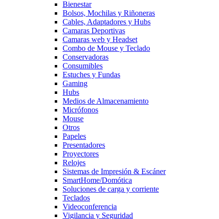
Bienestar
Bolsos, Mochilas y Riñoneras
Cables, Adaptadores y Hubs
Camaras Deportivas
Camaras web y Headset
Combo de Mouse y Teclado
Conservadoras
Consumibles
Estuches y Fundas
Gaming
Hubs
Medios de Almacenamiento
Micrófonos
Mouse
Otros
Papeles
Presentadores
Proyectores
Relojes
Sistemas de Impresión & Escáner
SmartHome/Domótica
Soluciones de carga y corriente
Teclados
Videoconferencia
Vigilancia y Seguridad