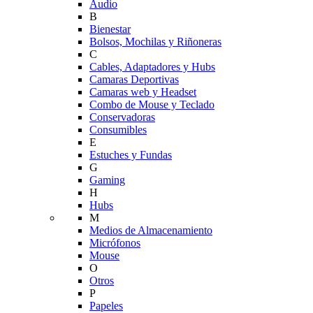
Audio
B
Bienestar
Bolsos, Mochilas y Riñoneras
C
Cables, Adaptadores y Hubs
Camaras Deportivas
Camaras web y Headset
Combo de Mouse y Teclado
Conservadoras
Consumibles
E
Estuches y Fundas
G
Gaming
H
Hubs
M
Medios de Almacenamiento
Micrófonos
Mouse
O
Otros
P
Papeles