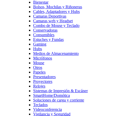
Bienestar
Bolsos, Mochilas y Riñoneras
Cables, Adaptadores y Hubs
Camaras Deportivas
Camaras web y Headset
Combo de Mouse y Teclado
Conservadoras
Consumibles
Estuches y Fundas
Gaming
Hubs
Medios de Almacenamiento
Micrófonos
Mouse
Otros
Papeles
Presentadores
Proyectores
Relojes
Sistemas de Impresión & Escáner
SmartHome/Domótica
Soluciones de carga y corriente
Teclados
Videoconferencia
Vigilancia y Seguridad