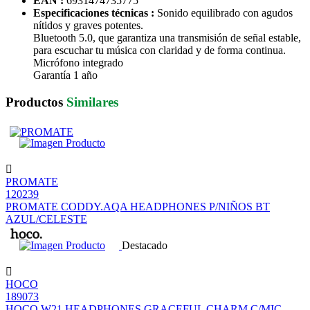
EAN :
6931474735775
Especificaciones técnicas :
Sonido equilibrado con agudos
nítidos y graves potentes.
Bluetooth 5.0, que garantiza una transmisión de señal estable,
para escuchar tu música con claridad y de forma continua.
Micrófono integrado
Garantía 1 año
Productos
Similares
PROMATE
120239
PROMATE CODDY.AQA HEADPHONES P/NIÑOS BT
AZUL/CELESTE
Destacado
HOCO
189073
HOCO W21 HEADPHONES GRACEFUL CHARM C/MIC