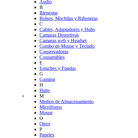
Audio
B
Bienestar
Bolsos, Mochilas y Riñoneras
C
Cables, Adaptadores y Hubs
Camaras Deportivas
Camaras web y Headset
Combo de Mouse y Teclado
Conservadoras
Consumibles
E
Estuches y Fundas
G
Gaming
H
Hubs
M
Medios de Almacenamiento
Micrófonos
Mouse
O
Otros
P
Papeles