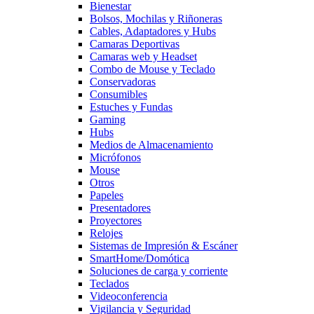
Bienestar
Bolsos, Mochilas y Riñoneras
Cables, Adaptadores y Hubs
Camaras Deportivas
Camaras web y Headset
Combo de Mouse y Teclado
Conservadoras
Consumibles
Estuches y Fundas
Gaming
Hubs
Medios de Almacenamiento
Micrófonos
Mouse
Otros
Papeles
Presentadores
Proyectores
Relojes
Sistemas de Impresión & Escáner
SmartHome/Domótica
Soluciones de carga y corriente
Teclados
Videoconferencia
Vigilancia y Seguridad