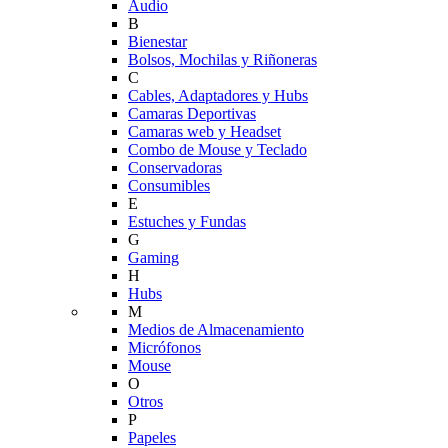
Audio
B
Bienestar
Bolsos, Mochilas y Riñoneras
C
Cables, Adaptadores y Hubs
Camaras Deportivas
Camaras web y Headset
Combo de Mouse y Teclado
Conservadoras
Consumibles
E
Estuches y Fundas
G
Gaming
H
Hubs
M
Medios de Almacenamiento
Micrófonos
Mouse
O
Otros
P
Papeles