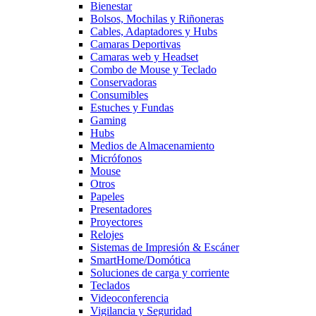
Bienestar
Bolsos, Mochilas y Riñoneras
Cables, Adaptadores y Hubs
Camaras Deportivas
Camaras web y Headset
Combo de Mouse y Teclado
Conservadoras
Consumibles
Estuches y Fundas
Gaming
Hubs
Medios de Almacenamiento
Micrófonos
Mouse
Otros
Papeles
Presentadores
Proyectores
Relojes
Sistemas de Impresión & Escáner
SmartHome/Domótica
Soluciones de carga y corriente
Teclados
Videoconferencia
Vigilancia y Seguridad