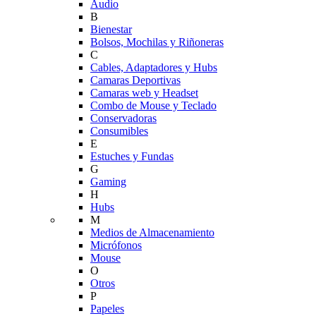
Audio
B
Bienestar
Bolsos, Mochilas y Riñoneras
C
Cables, Adaptadores y Hubs
Camaras Deportivas
Camaras web y Headset
Combo de Mouse y Teclado
Conservadoras
Consumibles
E
Estuches y Fundas
G
Gaming
H
Hubs
M
Medios de Almacenamiento
Micrófonos
Mouse
O
Otros
P
Papeles