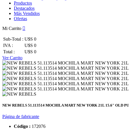
Productos
Destacados
Más Vendidos
Ofertas
Mi Carrito
Sub-Total :
U$S 0
IVA :
U$S 0
Total :
U$S 0
Ver Carrito
NEW REBELS 51.113514 MOCHILA MART NEW YORK 21L 15.6" OLD P
Página de fabricante
Código :
172076