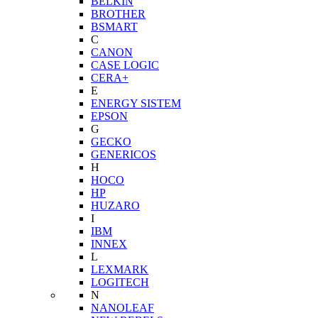
BELKIN
BROTHER
BSMART
C
CANON
CASE LOGIC
CERA+
E
ENERGY SISTEM
EPSON
G
GECKO
GENERICOS
H
HOCO
HP
HUZARO
I
IBM
INNEX
L
LEXMARK
LOGITECH
N
NANOLEAF