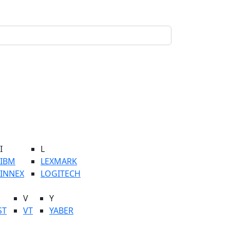
I
L
IBM
LEXMARK
INNEX
LOGITECH
V
Y
ST
VT
YABER