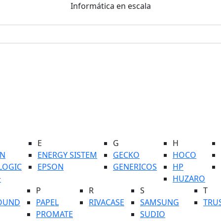
Informática en escala
E
G
H
N
ENERGY SISTEM
GECKO
HOCO
LOGIC
EPSON
GENERICOS
HP
+
HUZARO
P
R
S
T
OUND
PAPEL
RIVACASE
SAMSUNG
TRU
PROMATE
SUDIO