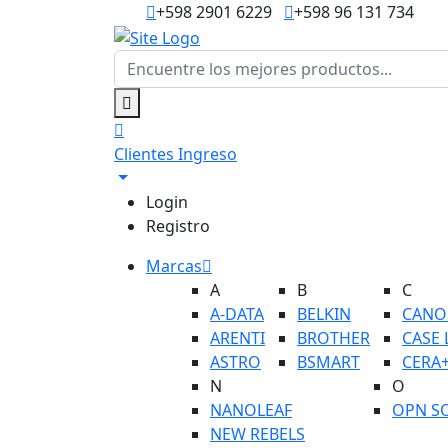
+598 2901 6229
+598 96 131 734
Clientes
Ingreso
Login
Registro
Marcas
A
B
C
A-DATA
BELKIN
CANO
ARENTI
BROTHER
CASE 
ASTRO
BSMART
CERA
N
O
NANOLEAF
OPN S
NEW REBELS