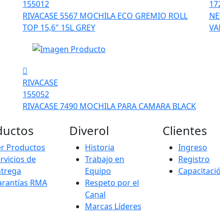
155012
17
RIVACASE 5567 MOCHILA ECO GREMIO ROLL
NE
TOP 15,6" 15L GREY
VA
RIVACASE
155052
RIVACASE 7490 MOCHILA PARA CAMARA BLACK
ductos
Diverol
Clientes
r Productos
Historia
Ingreso
rvicios de
Trabajo en
Registro
ntrega
Equipo
Capacitaci
arantías RMA
Respeto por el
Canal
Marcas Líderes