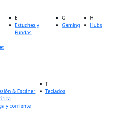
E
G
H
Estuches y
Gaming
Hubs
Fundas
et
T
esión & Escáner
Teclados
tica
ga y corriente