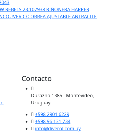
2043
W REBELS 23.107938 RIÑONERA HARPER
NCOUVER C/CORREA AJUSTABLE ANTRACITE
Contacto
Durazno 1385 - Montevideo,
ón
Uruguay.
+598 2901 6229
+598 96 131 734
info@diverol.com.uy