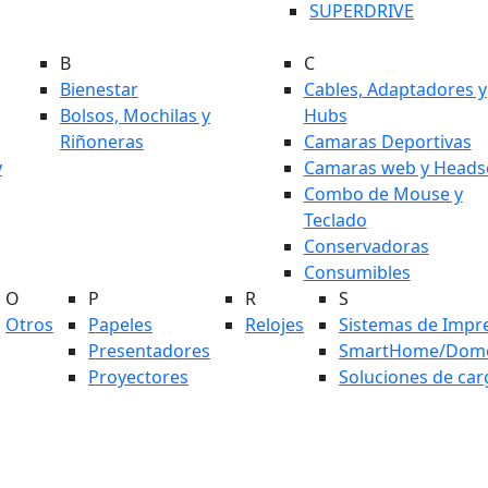
SUPERDRIVE
B
C
Bienestar
Cables, Adaptadores y
Bolsos, Mochilas y
Hubs
Riñoneras
Camaras Deportivas
y
Camaras web y Heads
Combo de Mouse y
Teclado
Conservadoras
Consumibles
O
P
R
S
Otros
Papeles
Relojes
Sistemas de Impr
Presentadores
SmartHome/Domó
Proyectores
Soluciones de car