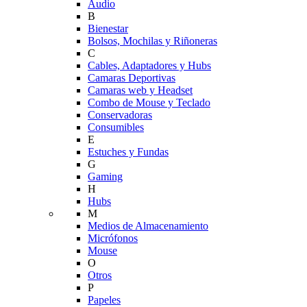
Audio
B
Bienestar
Bolsos, Mochilas y Riñoneras
C
Cables, Adaptadores y Hubs
Camaras Deportivas
Camaras web y Headset
Combo de Mouse y Teclado
Conservadoras
Consumibles
E
Estuches y Fundas
G
Gaming
H
Hubs
M
Medios de Almacenamiento
Micrófonos
Mouse
O
Otros
P
Papeles