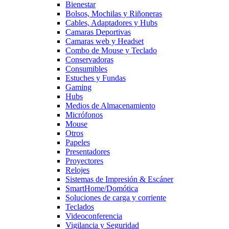
Bienestar
Bolsos, Mochilas y Riñoneras
Cables, Adaptadores y Hubs
Camaras Deportivas
Camaras web y Headset
Combo de Mouse y Teclado
Conservadoras
Consumibles
Estuches y Fundas
Gaming
Hubs
Medios de Almacenamiento
Micrófonos
Mouse
Otros
Papeles
Presentadores
Proyectores
Relojes
Sistemas de Impresión & Escáner
SmartHome/Domótica
Soluciones de carga y corriente
Teclados
Videoconferencia
Vigilancia y Seguridad