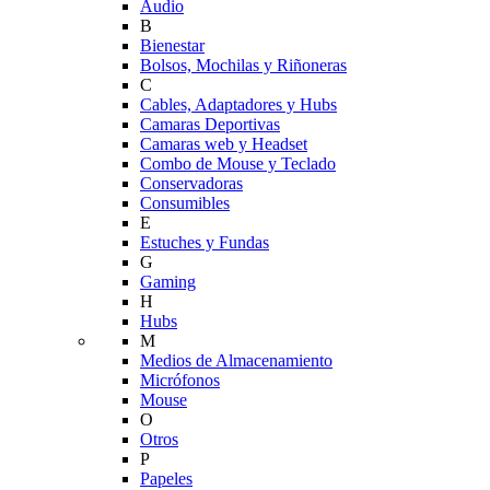
Audio
B
Bienestar
Bolsos, Mochilas y Riñoneras
C
Cables, Adaptadores y Hubs
Camaras Deportivas
Camaras web y Headset
Combo de Mouse y Teclado
Conservadoras
Consumibles
E
Estuches y Fundas
G
Gaming
H
Hubs
M
Medios de Almacenamiento
Micrófonos
Mouse
O
Otros
P
Papeles