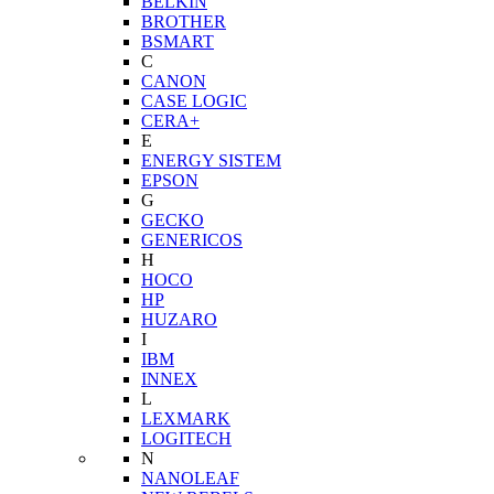
BELKIN
BROTHER
BSMART
C
CANON
CASE LOGIC
CERA+
E
ENERGY SISTEM
EPSON
G
GECKO
GENERICOS
H
HOCO
HP
HUZARO
I
IBM
INNEX
L
LEXMARK
LOGITECH
N
NANOLEAF