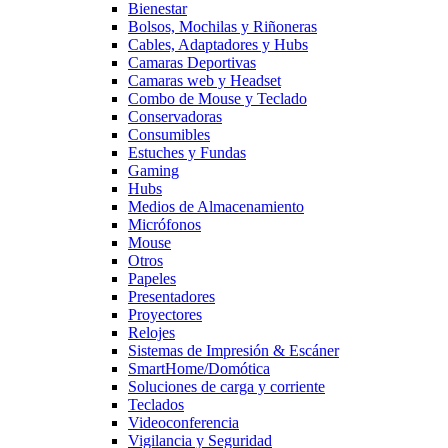
Bienestar
Bolsos, Mochilas y Riñoneras
Cables, Adaptadores y Hubs
Camaras Deportivas
Camaras web y Headset
Combo de Mouse y Teclado
Conservadoras
Consumibles
Estuches y Fundas
Gaming
Hubs
Medios de Almacenamiento
Micrófonos
Mouse
Otros
Papeles
Presentadores
Proyectores
Relojes
Sistemas de Impresión & Escáner
SmartHome/Domótica
Soluciones de carga y corriente
Teclados
Videoconferencia
Vigilancia y Seguridad