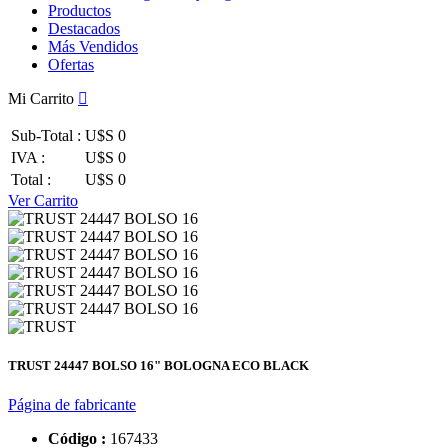
Productos
Destacados
Más Vendidos
Ofertas
Mi Carrito
Sub-Total :
U$S 0
IVA :
U$S 0
Total :
U$S 0
Ver Carrito
TRUST 24447 BOLSO 16" BOLOGNA ECO BLACK
Página de fabricante
Código :
167433