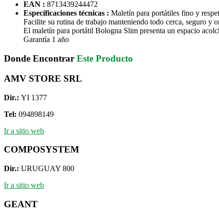
EAN :
8713439244472
Especificaciones técnicas :
Maletín para portátiles fino y resp
Facilite su rutina de trabajo manteniendo todo cerca, seguro y 
El maletín para portátil Bologna Slim presenta un espacio acolc
Garantía 1 año
Donde Encontrar
Este Producto
AMV STORE SRL
Dir.:
YI 1377
Tel:
094898149
Ir a sitio web
COMPOSYSTEM
Dir.:
URUGUAY 800
Ir a sitio web
GEANT