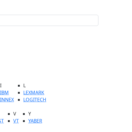
I
L
IBM
LEXMARK
INNEX
LOGITECH
V
Y
ST
VT
YABER