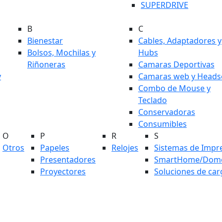
SUPERDRIVE
B
C
Bienestar
Cables, Adaptadores y
Bolsos, Mochilas y
Hubs
Riñoneras
Camaras Deportivas
y
Camaras web y Heads
Combo de Mouse y
Teclado
Conservadoras
Consumibles
O
P
R
S
Otros
Papeles
Relojes
Sistemas de Impr
Presentadores
SmartHome/Domó
Proyectores
Soluciones de car