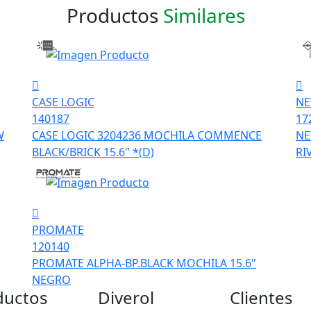
Productos
Similares
CASE LOGIC
NE
140187
17
W
CASE LOGIC 3204236 MOCHILA COMMENCE
NE
BLACK/BRICK 15.6" *(D)
RI
PROMATE
120140
PROMATE ALPHA-BP.BLACK MOCHILA 15.6"
NEGRO
ductos
Diverol
Clientes