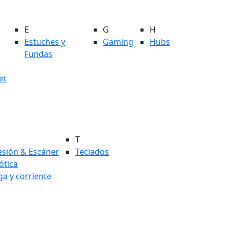
E
G
H
Estuches y
Gaming
Hubs
Fundas
et
T
esión & Escáner
Teclados
tica
ga y corriente