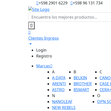
+598 2901 6229
+598 96 131 734
Clientes
Ingreso
Login
Registro
Marcas
A
B
C
A-DATA
BELKIN
CANO
ARENTI
BROTHER
CASE 
ASTRO
BSMART
CERA
N
O
NANOLEAF
OPN S
NEW REBELS