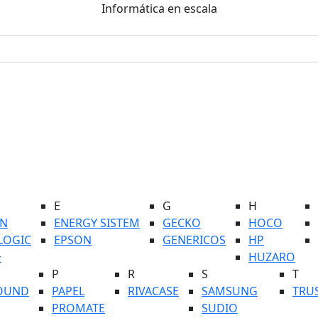
Informática en escala
E
G
H
N
ENERGY SISTEM
GECKO
HOCO
LOGIC
EPSON
GENERICOS
HP
+
HUZARO
P
R
S
T
OUND
PAPEL
RIVACASE
SAMSUNG
TRU
PROMATE
SUDIO