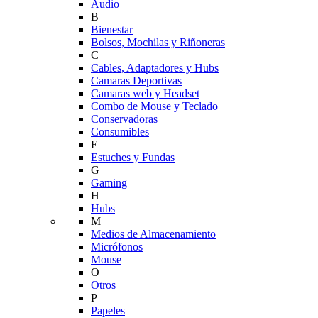
Audio
B
Bienestar
Bolsos, Mochilas y Riñoneras
C
Cables, Adaptadores y Hubs
Camaras Deportivas
Camaras web y Headset
Combo de Mouse y Teclado
Conservadoras
Consumibles
E
Estuches y Fundas
G
Gaming
H
Hubs
M
Medios de Almacenamiento
Micrófonos
Mouse
O
Otros
P
Papeles