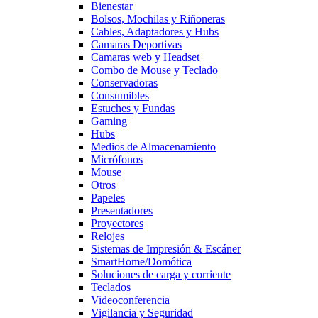
Bienestar
Bolsos, Mochilas y Riñoneras
Cables, Adaptadores y Hubs
Camaras Deportivas
Camaras web y Headset
Combo de Mouse y Teclado
Conservadoras
Consumibles
Estuches y Fundas
Gaming
Hubs
Medios de Almacenamiento
Micrófonos
Mouse
Otros
Papeles
Presentadores
Proyectores
Relojes
Sistemas de Impresión & Escáner
SmartHome/Domótica
Soluciones de carga y corriente
Teclados
Videoconferencia
Vigilancia y Seguridad